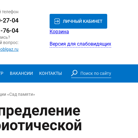
 телефон
0-27-04
ЛИЧНЫЙ КАБИНЕТ
1-76-04
Корзина
лись?
й вопрос:
Версия для слабовидящих
roblgaz.ru
ТР
ВАКАНСИИ
КОНТАКТЫ
ции «Сад памяти»
спределение
риотической