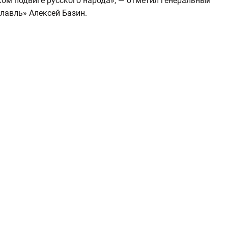
ком подвиге русского народа», — отметил генеральный
лавль» Алексей Базин.