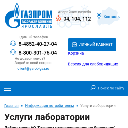
Аварийная служба
Контакты
04
,
104
,
112
Единый телефон
8-4852-40-27-04
ЛИЧНЫЙ КАБИНЕТ
8-800-301-76-04
Корзина
Не дозвонились?
Задайте свой вопрос:
Версия для слабовидящих
client@yaroblgaz.ru
Главная
Информация потребителям
Услуги лаборатории
Услуги лаборатории
Лаборатория АО "Газпром газораспределение Ярославль"